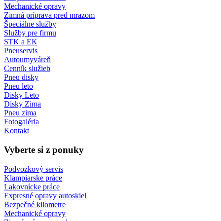
Mechanické opravy
Zimná príprava pred mrazom
Špeciálne služby
Služby pre firmu
STK a EK
Pneuservis
Autoumyváreň
Cenník služieb
Pneu disky
Pneu leto
Disky Leto
Disky Zima
Pneu zima
Fotogaléria
Kontakt
Vyberte si z ponuky
Podvozkový servis
Klampiarske práce
Lakovnícke práce
Expresné opravy autoskiel
Bezpečné kilometre
Mechanické opravy