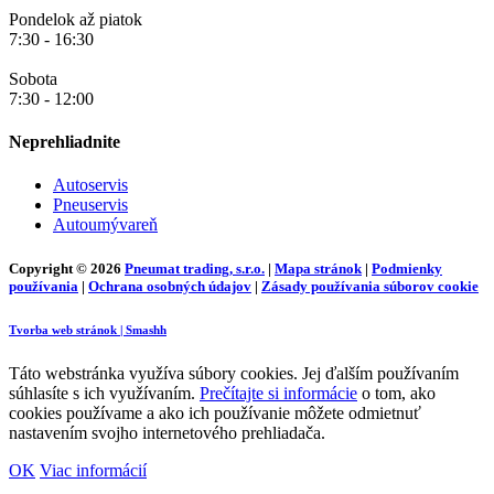
Pondelok až piatok
7:30 - 16:30
Sobota
7:30 - 12:00
Neprehliadnite
Autoservis
Pneuservis
Autoumývareň
Copyright © 2026
Pneumat trading, s.r.o.
|
Mapa stránok
|
Podmienky
používania
|
Ochrana osobných údajov
|
Zásady používania súborov cookie
Tvorba web stránok | Smashh
Táto webstránka využíva súbory cookies. Jej ďalším používaním
súhlasíte s ich využívaním.
Prečítajte si informácie
o tom, ako
cookies používame a ako ich používanie môžete odmietnuť
nastavením svojho internetového prehliadača.
OK
Viac informácií