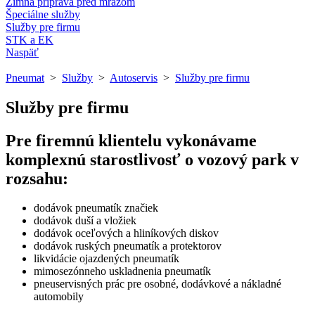
Zimná príprava pred mrazom
Špeciálne služby
Služby pre firmu
STK a EK
Naspäť
Pneumat
>
Služby
>
Autoservis
>
Služby pre firmu
Služby pre firmu
Pre firemnú klientelu vykonávame
komplexnú starostlivosť o vozový park v
rozsahu:
dodávok pneumatík značiek
dodávok duší a vložiek
dodávok oceľových a hliníkových diskov
dodávok ruských pneumatík a protektorov
likvidácie ojazdených pneumatík
mimosezónneho uskladnenia pneumatík
pneuservisných prác pre osobné, dodávkové a nákladné
automobily