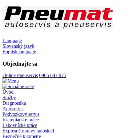
Language
Slovenský jazyk
English language
Objednajte sa
Online Pneuservis
0905 647 975
Úvod
Služby
Diagnostika
Autoservis
Podvozkový servis
Klampiarske práce
Lakovnícke práce
Expresné opravy autoskiel
Bezpečné kilometre