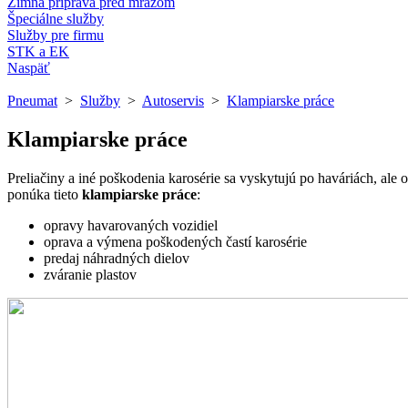
Zimná príprava pred mrazom
Špeciálne služby
Služby pre firmu
STK a EK
Naspäť
Pneumat
>
Služby
>
Autoservis
>
Klampiarske práce
Klampiarske práce
Preliačiny a iné poškodenia karosérie sa vyskytujú po haváriách, a
ponúka tieto
klampiarske práce
:
opravy havarovaných vozidiel
oprava a výmena poškodených častí karosérie
predaj náhradných dielov
zváranie plastov