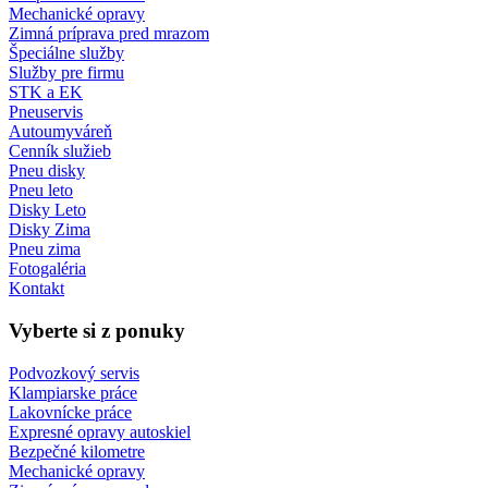
Mechanické opravy
Zimná príprava pred mrazom
Špeciálne služby
Služby pre firmu
STK a EK
Pneuservis
Autoumyváreň
Cenník služieb
Pneu disky
Pneu leto
Disky Leto
Disky Zima
Pneu zima
Fotogaléria
Kontakt
Vyberte si z ponuky
Podvozkový servis
Klampiarske práce
Lakovnícke práce
Expresné opravy autoskiel
Bezpečné kilometre
Mechanické opravy