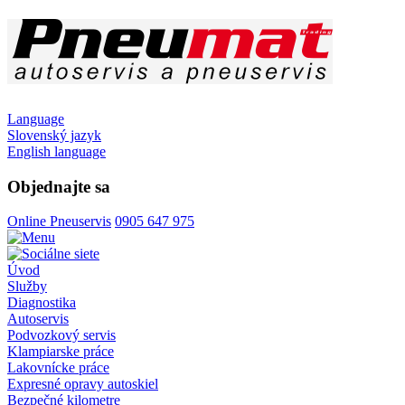
Language
Slovenský jazyk
English language
Objednajte sa
Online Pneuservis
0905 647 975
Úvod
Služby
Diagnostika
Autoservis
Podvozkový servis
Klampiarske práce
Lakovnícke práce
Expresné opravy autoskiel
Bezpečné kilometre