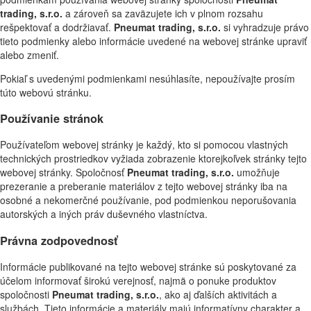
trading, s.r.o.
a zároveň sa zaväzujete ich v plnom rozsahu
rešpektovať a dodržiavať.
Pneumat trading, s.r.o.
si vyhradzuje právo
tieto podmienky alebo informácie uvedené na webovej stránke upraviť
alebo zmeniť.
Pokiaľ s uvedenými podmienkami nesúhlasíte, nepoužívajte prosím
túto webovú stránku.
Používanie stránok
Používateľom webovej stránky je každý, kto si pomocou vlastných
technických prostriedkov vyžiada zobrazenie ktorejkoľvek stránky tejto
webovej stránky. Spoločnosť
Pneumat trading, s.r.o.
umožňuje
prezeranie a preberanie materiálov z tejto webovej stránky iba na
osobné a nekomerčné používanie, pod podmienkou neporušovania
autorských a iných práv duševného vlastníctva.
Právna zodpovednosť
Informácie publikované na tejto webovej stránke sú poskytované za
účelom informovať širokú verejnosť, najmä o ponuke produktov
spoločnosti
Pneumat trading, s.r.o.
, ako aj ďalších aktivitách a
službách. Tieto informácie a materiály majú informatívny charakter a